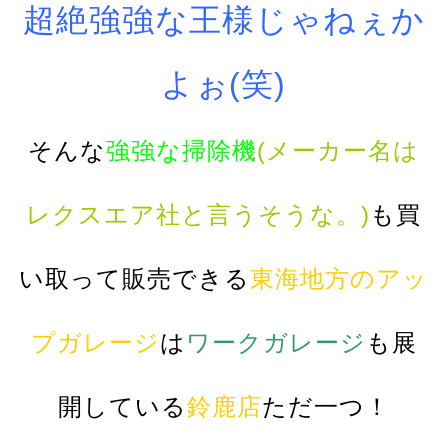
超絶強強な王様じゃねぇか
よぉ(笑)
そんな
強強な掃除機
(メーカー名は
レクスエア社と言うそうな。)
も買
い取って販売できる
東海地方のアッ
プガレージ
は
ワークガレージ
も展
開している
鈴鹿店
ただ一つ！