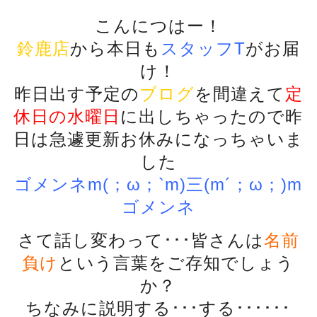
こんにつはー！
鈴鹿店
から本日も
スタッフT
がお届
け！
昨日出す予定の
ブログ
を間違えて
定
休日の水曜日
に出しちゃったので昨
日は急遽更新お休みになっちゃいま
した
ゴメンネm(；ω；`m)三(m´；ω；)m
ゴメンネ
さて話し変わって･･･皆さんは
名前
負け
という言葉をご存知でしょう
か？
ちなみに説明する･･･する･･････