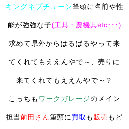
キングネプチューン
筆頭に名前や性
能が強強な子
(工具・農機具etc･･･)
求めて県外からはるばるやって来
てくれてもええんやで～、売りに
来てくれてもええんやで～？
こっちも
ワークガレージ
のメイン
担当
前田さん
筆頭に
買取
も
販売
もど