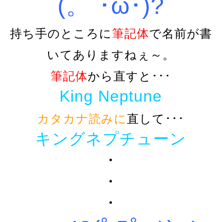
(。´･ω･)?
持ち手のところに
筆記体
で名前が書
いてありますねぇ～。
筆記体
から直すと･･･
King Neptune
カタカナ読みに
直して･･･
キングネプチューン
・
・
・