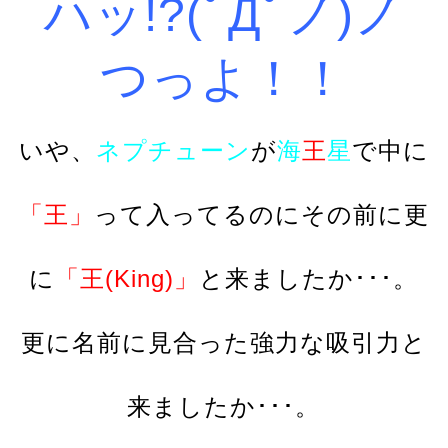
ハッ!?(ﾟДﾟノ)ノ
つっよ！！
いや、
ネプチューン
が
海
王
星
で中に
「王」
って入ってるのにその前に更
に
「王(King)」
と来ましたか･･･。
更に名前に見合った強力な吸引力と
来ましたか･･･。