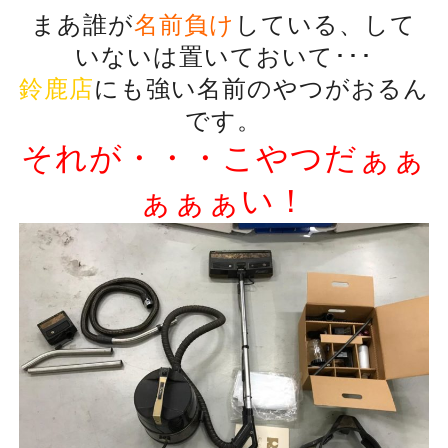
まあ誰が
名前負け
している、して
いないは置いておいて･･･
鈴鹿店
にも強い名前のやつがおるん
です。
それが・・・こやつだぁぁ
ぁぁぁい！