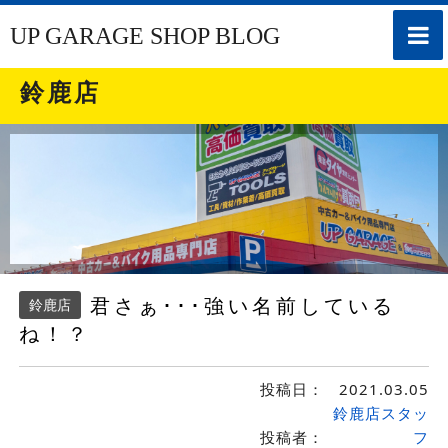
toggle
UP GARAGE SHOP BLOG
naviga
鈴鹿店
君さぁ･･･強い名前している
鈴鹿店
ね！？
投稿日：
2021.03.05
鈴鹿店スタッ
投稿者：
フ