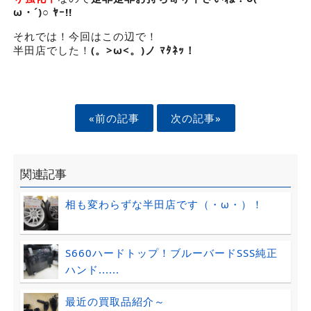
ω・´)○ ﾔｰ!!
それでは！今回はこの辺で！
半田店でした！
(。>ω<。)ノ ﾏﾀﾈｯ！
«前の記事
次の記事»
関連記事
相も変わらずな半田店です（・ω・）！
S660ハードトップ！ブルーバードSSS純正
ハンド......
最近の買取品紹介～