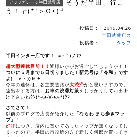
そうだ半田、行こ
アップガレージ半田武豊店
う！┏(*`＞Ω<)┛
投稿日：
2019.04.26
半田武豊店ス
投稿者：
タッフ
半田インター店です！|ω･｀)ノﾔｧ
超大型連休目前！！
皆様いかがお過ごしでしょうか！！
ついに５月まで５日切りました！新元号は「令和」です
よ(ゝｖ・))９ +
今年の連休は、各主要道路が
大渋滞
か
と思いますので、
遠出をする方は、
お車の渋滞対策
をしっかりしてお出掛
け下さいね
ｳﾝ(*-ω-)(-ω-*)ｳﾝ
さてさて！
以前のブログで店長が紹介した
「ならわ まち歩きマッ
プ」
！
好評
につき、店内に置いてあったマップが無くなってし
まったので、半田の市役所の方で新しく何部か貰ってき