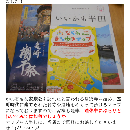
ました！
かの有名な
家康公
も訪れたと言われる常楽寺を始め、
室
町時代に建てられたお寺
や路地をめぐって歩けるマップ
になっておりますので、皆様も是非、
連休中にぶらりと
歩いてみては如何でしょうか！
マップを入手しに、当店まで気軽にお越しくださいま
せ！
(ﾉ*・ω・)ﾉ