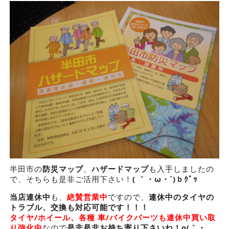
半田市の
防災マップ
、
ハザードマップ
も入手しましたの
で、そちらも是非ご活用下さい！
( ｀・ω・´)ｂｸﾞｯ
当店連休中
も、
絶賛営業中
ですので、
連休中のタイヤの
トラブル、交換も対応可能です！！！
タイヤ/ホイール、各種 車/バイクパーツも連休中買い取
り強化中
なので
是非是非お持ち寄り下さいね！o(｀・