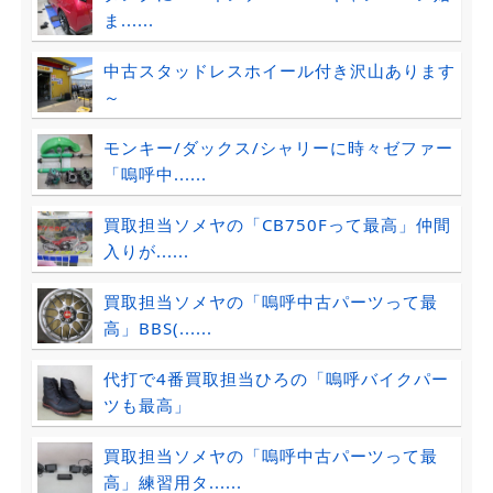
ま......
中古スタッドレスホイール付き沢山あります
～
モンキー/ダックス/シャリーに時々ゼファー
「嗚呼中......
買取担当ソメヤの「CB750Fって最高」仲間
入りが......
買取担当ソメヤの「嗚呼中古パーツって最
高」BBS(......
代打で4番買取担当ひろの「嗚呼バイクパー
ツも最高」
買取担当ソメヤの「嗚呼中古パーツって最
高」練習用タ......