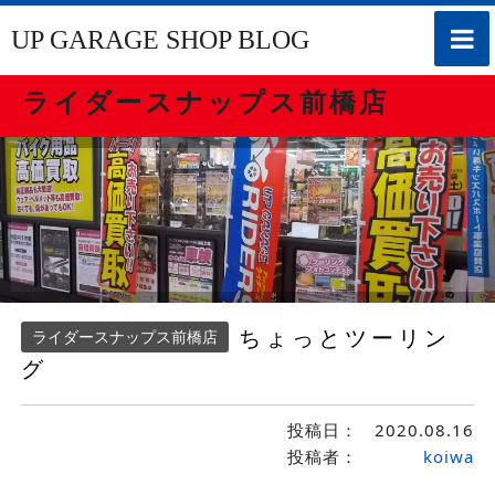
toggle
UP GARAGE SHOP BLOG
naviga
ライダースナップス前橋店
ちょっとツーリン
ライダースナップス前橋店
グ
投稿日：
2020.08.16
投稿者：
koiwa