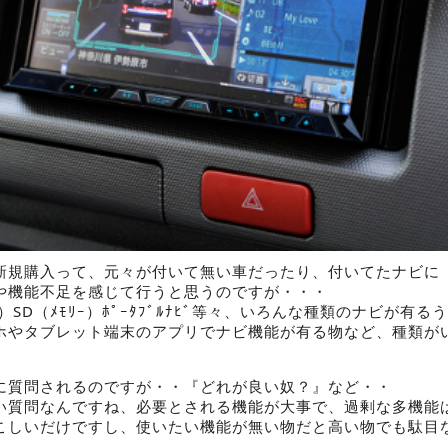
新規購入って、元々が付いて無い車だったり、付いてたナビに
や機能不足を感じて行うと思うのですが・・・
ｽｸ）SD（ﾒﾓﾘｰ）ﾎﾟｰﾀﾌﾞﾙﾅﾋﾞ等々、いろんな種類のナビが有る
ホやタブレット端末のアプリでナビ機能が有る物など、種類が
に質問されるのですが・・『どれが良い奴？』など・・
い質問なんですね、必要とされる機能が大事で、過剰な多機能
こしいだけですし、使いたい機能が無い物だと高い物でも駄目