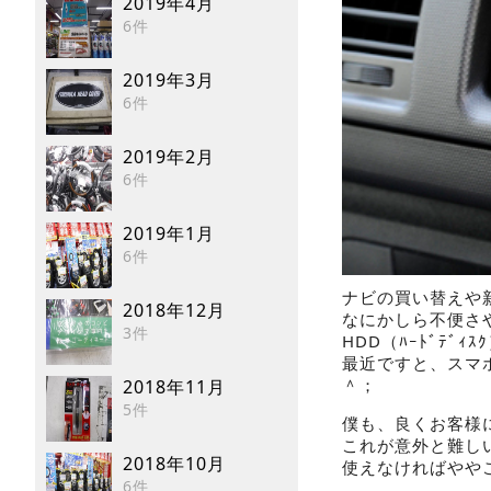
2019年4月
6件
2019年3月
6件
2019年2月
6件
2019年1月
6件
ナビの買い替えや
2018年12月
なにかしら不便さ
3件
HDD（ﾊｰﾄﾞﾃﾞｨ
最近ですと、スマ
＾；
2018年11月
5件
僕も、良くお客様
これが意外と難し
2018年10月
使えなければやや
6件