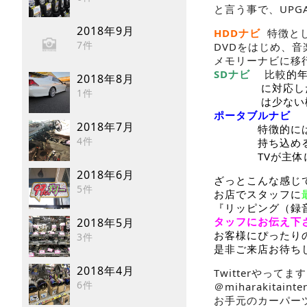
と言う事で、UPG
2018年9月
HDDナビ
特徴と
7件
DVDをはじめ、
メモリーナビに移
SDナビ
比較
的
2018年8月
に対応した機種
1件
は少ない機
ポータブルナビ
2018年7月
特徴的には特別
4件
持ち込めるが、
TVが主体に
2018年6月
ざっとこんな感じ
5件
お店でスタッフに
『リッピング（録
タッフにお伝え下
2018年5月
お客様にぴったり
3件
是非ご来店お待ち
2018年4月
Twitterやってます!
6件
＠miharakita
お手元のカーパー