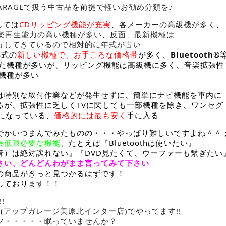
ARAGEで扱う中古品を前提で軽いお勧め分類を♪
しては
CDリッピング機能が充実
、各メーカーの高級機が多く、
音楽再生能力の高い機種が多い、反面、最新機種は
行してきているので相対的に年式が古い
年式の
新しい機種で、お手ごろな価格帯
が多く、
Bluetooth
®
が多いが、リッピング機能は高級機に多く、音楽拡張性
種が多い
な取付作業などが発生せずに、簡単にナビ機能を車内に
拡張性に乏しくTVに関しても一部機種を除き、ワンセグ
なっている、
価格的には最も安く
手に入る
でかいつまんでみたものの・・・やっぱり難しいですよね＾＾
最低限必要な機能
、たとえば『Bluetoothは使いたい』
音）は絶対譲れない』『DVD見たくて、ウーファーも繋ぎたい
さい、どんどんわがまま言ってみて下さい
の商品がきっと見つかるはずです！
しております！！
!
inter(アップガレージ美原北インター店)でやってます!!
ツ・・・・・眠っていませんか？