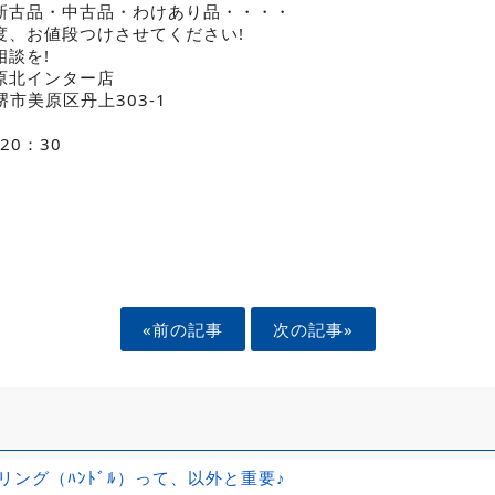
新古品・中古品・わけあり品・・・・
度、お値段つけさせてください!
談を!
原北インター店
府堺市美原区丹上303-1
20：30
«前の記事
次の記事»
リング（ﾊﾝﾄﾞﾙ）って、以外と重要♪