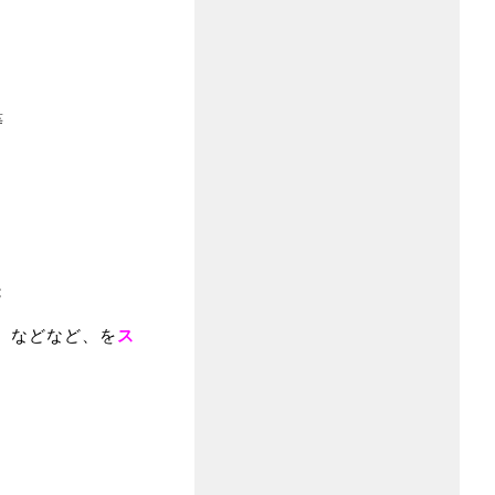
等
；
』などなど、を
ス