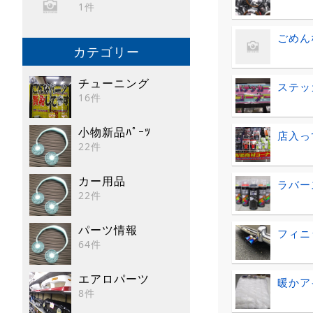
1件
ごめん
カテゴリー
チューニング
ステッ
16件
小物新品ﾊﾟｰﾂ
店入っ
22件
カー用品
ラバー
22件
パーツ情報
フィニ
64件
エアロパーツ
暖かア
8件