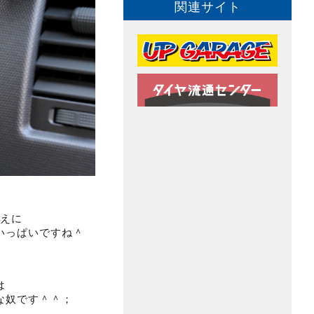
関連サイト
うえに
いっぱいですね＾
は
な奴です＾＾；