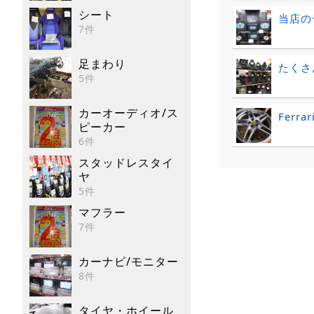
シート
当店の
7件
足まわり
たくさ
5件
カーオーディオ/ス
Ferrar
ピーカー
6件
スタッドレスタイ
ヤ
5件
マフラー
7件
カーナビ/モニター
8件
タイヤ・ホイール