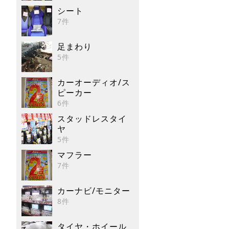
シート
7件
足まわり
5件
カーオーディオ/ス
ピーカー
6件
スタッドレスタイ
ヤ
5件
マフラー
7件
カーナビ/モニター
8件
タイヤ・ホイール