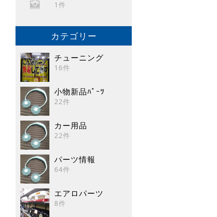
1件
カテゴリー
チューニング
16件
小物新品ﾊﾟｰﾂ
22件
カー用品
22件
パーツ情報
64件
エアロパーツ
8件