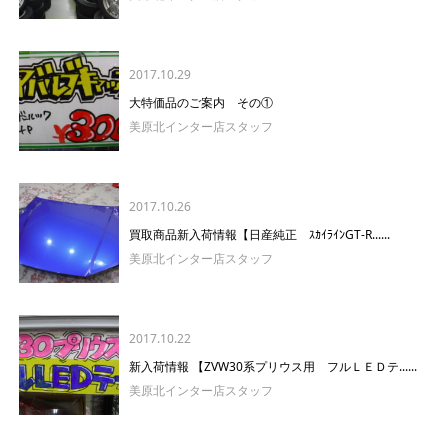
2017.10.29
大特価品のご案内 その①
美原北インター店スタッフ
2017.10.26
買取商品新入荷情報【日産純正 ｽｶｲﾗｲﾝGT-R......
美原北インター店スタッフ
2017.10.22
新入荷情報 【ZVW30系プリウス用 フルＬＥＤテ......
美原北インター店スタッフ