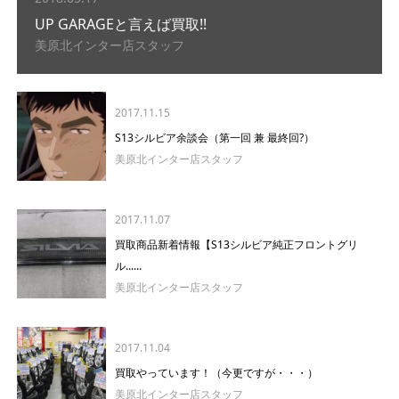
UP GARAGEと言えば買取!!
美原北インター店スタッフ
2017.11.15
S13シルビア余談会（第一回 兼 最終回?）
美原北インター店スタッフ
2017.11.07
買取商品新着情報【S13シルビア純正フロントグリ
ル......
美原北インター店スタッフ
2017.11.04
買取やっています！（今更ですが・・・）
美原北インター店スタッフ