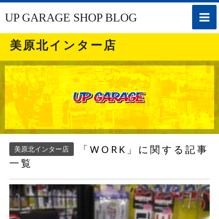
toggle
UP GARAGE SHOP BLOG
naviga
美原北インター店
「WORK」に関する記事
美原北インター店
一覧