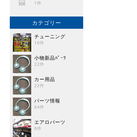
1件
カテゴリー
チューニング
16件
小物新品ﾊﾟｰﾂ
22件
カー用品
22件
パーツ情報
64件
エアロパーツ
8件