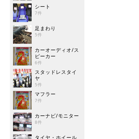
シート
7件
足まわり
5件
カーオーディオ/ス
ピーカー
6件
スタッドレスタイ
ヤ
5件
マフラー
7件
カーナビ/モニター
8件
タイヤ・ホイール