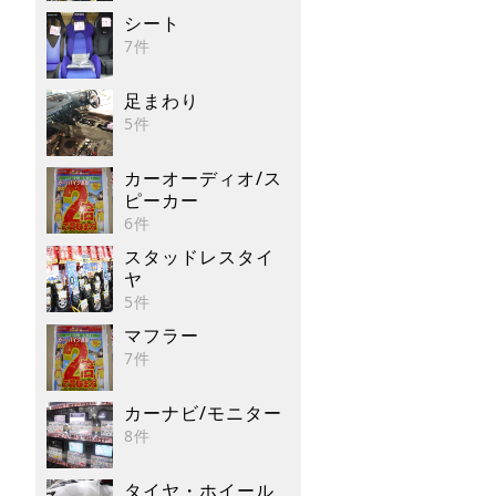
シート
7件
足まわり
5件
カーオーディオ/ス
ピーカー
6件
スタッドレスタイ
ヤ
5件
マフラー
7件
カーナビ/モニター
8件
タイヤ・ホイール