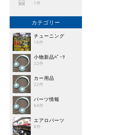
1件
カテゴリー
チューニング
16件
小物新品ﾊﾟｰﾂ
22件
カー用品
22件
パーツ情報
64件
エアロパーツ
8件