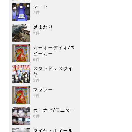
シート
7件
足まわり
5件
カーオーディオ/ス
ピーカー
6件
スタッドレスタイ
ヤ
5件
マフラー
7件
カーナビ/モニター
8件
タイヤ・ホイール