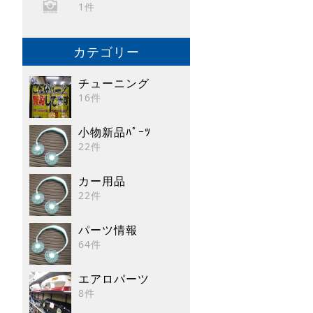
1件
カテゴリー
チューニング
16件
小物新品ﾊﾟｰﾂ
22件
カー用品
22件
パーツ情報
64件
エアロパーツ
8件