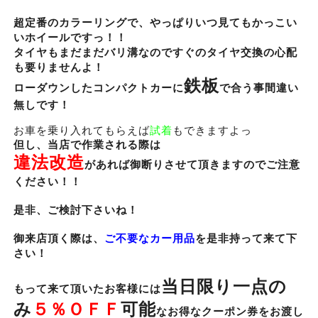
超定番のカラーリングで、やっぱりいつ見てもかっこい
いホイールですっ！！
タイヤもまだまだバリ溝なのですぐのタイヤ交換の心配
も要りませんよ！
鉄板
ローダウンしたコンパクトカーに
で合う事間違い
無しです！
お車を乗り入れてもらえば
試着
もできますよっ
但し、当店で作業される際は
違法改造
があれば御断りさせて頂きますのでご注意
ください！！
是非、ご検討下さいね！
御来店頂く際は、
ご不要なカー用品
を是非持って来て下
さい！
当日限り一点の
もって来て頂いたお客様には
み
５％ＯＦＦ
可能
なお得なクーポン券をお渡し