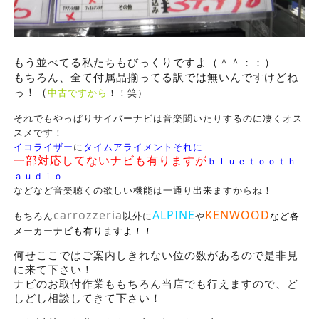
もう並べてる私たちもびっくりですよ
（＾＾：：）
もちろん、全て付属品揃ってる訳では無いんですけどね
っ！（
中古ですから
！！笑）
それでもやっぱりサイバーナビは音楽聞いたりするのに凄くオス
スメです！
イコライザー
に
タイムアライメントそれに
一部対応してないナビも有りますが
ｂｌｕｅｔｏｏｔｈ
ａｕｄｉｏ
などなど
音楽聴くの欲しい機能は一通り出来ますからね！
carrozzeria
ALPINE
KENWOOD
もちろん
以外に
や
など各
メーカーナビも有りますよ！！
何せここではご案内しきれない位の数があるので是非見
に来て下さい！
ナビのお取付作業ももちろん当店でも行えますので、ど
しどし相談してきて下さい！