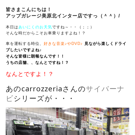
皆さまこんにちは！
アップガレージ美原北インター店ですっ（＾＾）/
本日は
あいにくのお天気
ですね～・・（；；）
そんな時だからこそお車乗りますよね！？
車を運転する時位、
好きな音楽♪や
DVD♪
見ながら楽しくドライ
ブしたいですよね♪
そんな皆様に朗報なんです！！
うちの店舗、、なんとですね！？
なんとですよ！？
あの
carrozzeria
さんの
サイバーナ
ビ
シリーズが・・・