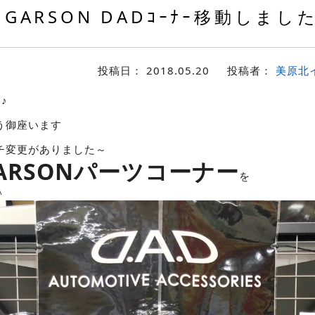
GARSON DADｺｰﾅｰ移動しました
投稿日：
2018.05.20
投稿者：
美原北
♪
う御座います
チ変更がありました～
ARSONパーツコーナー
を
＾