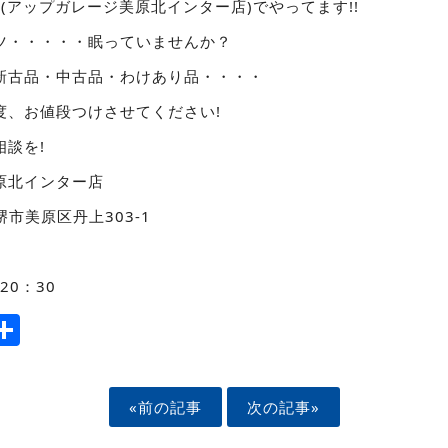
inter(アップガレージ美原北インター店)でやってます!!
ツ・・・・・眠っていませんか？
新古品・中古品・わけあり品・・・・
度、お値段つけさせてください!
談を!
原北インター店
府堺市美原区丹上303-1
20：30
ook
tter
mail
Share
«前の記事
次の記事»