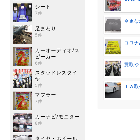
シート
7件
今更な
足まわり
5件
コロナ
カーオーディオ/ス
ピーカー
6件
買取や
スタッドレスタイ
ヤ
5件
ＴＷ取
マフラー
7件
カーナビ/モニター
8件
タイヤ・ホイール