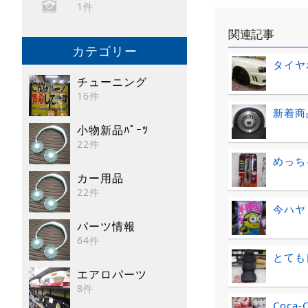
1件
関連記事
カテゴリー
タイヤ
チューニング
16件
新着商
小物新品ﾊﾟｰﾂ
22件
めっち
カー用品
22件
今ハヤ
パーツ情報
64件
とても
エアロパーツ
8件
Coca-