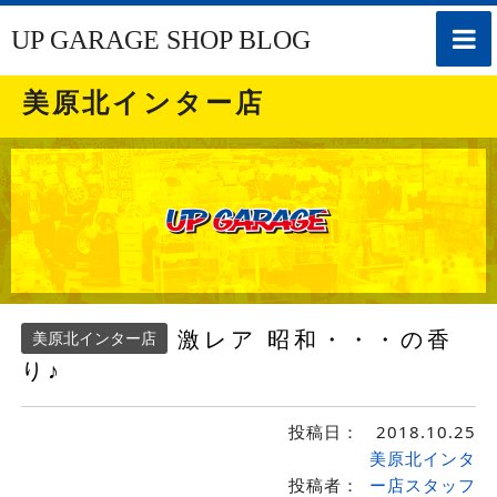
toggle
UP GARAGE SHOP BLOG
naviga
美原北インター店
激レア 昭和・・・の香
美原北インター店
り♪
投稿日：
2018.10.25
美原北インタ
投稿者：
ー店スタッフ