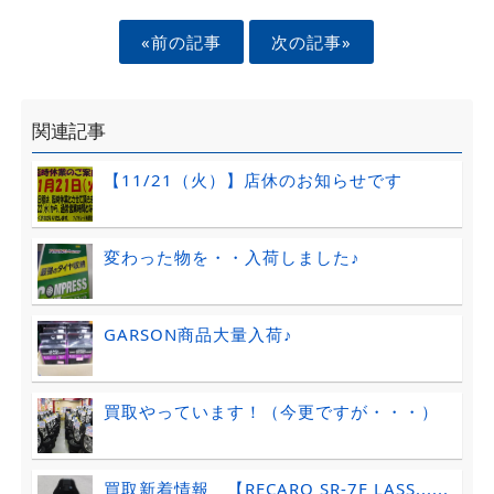
«前の記事
次の記事»
関連記事
【11/21（火）】店休のお知らせです
変わった物を・・入荷しました♪
GARSON商品大量入荷♪
買取やっています！（今更ですが・・・）
買取新着情報 【RECARO SR-7F LASS......