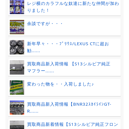
レジ横のカラフルな奴達に新たな仲間が加わ
りました！
余談ですが・・・
新年早々・・・ﾌﾟﾘｳｽ/LEXUS CTに超お
勧......
買取商品新入荷情報 【S13シルビア純正
マフラー......
変わった物を・・入荷しました♪
買取商品新入荷情報【BNR32ｽｶｲﾗｲﾝGT-
R......
買取商品新着情報【S13シルビア純正フロン