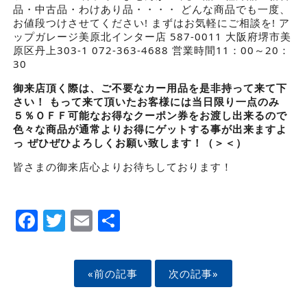
品・中古品・わけあり品・・・・ どんな商品でも一度、
お値段つけさせてください! まずはお気軽にご相談を! ア
ップガレージ美原北インター店 587-0011 大阪府堺市美
原区丹上303-1 072-363-4688 営業時間11：00～20：
30
御来店頂く際は、
ご不要なカー用品
を是非持って来て下
さい！
もって来て頂いたお客様には
当日限り一点のみ
５％ＯＦＦ
可能
なお得なクーポン券をお渡し出来るので
色々な商品が通常よりお得にゲットする事が出来ますよ
っ
ぜひぜひよろしくお願い致します！（＞＜）
皆さまの御来店心よりお待ちしております！
Facebook
Twitter
Email
Share
«前の記事
次の記事»