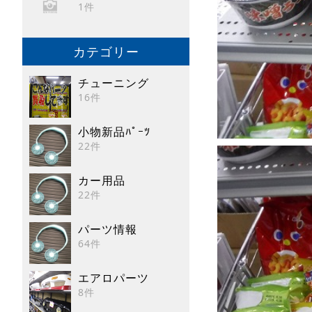
1件
カテゴリー
チューニング
16件
小物新品ﾊﾟｰﾂ
22件
カー用品
22件
パーツ情報
64件
エアロパーツ
8件