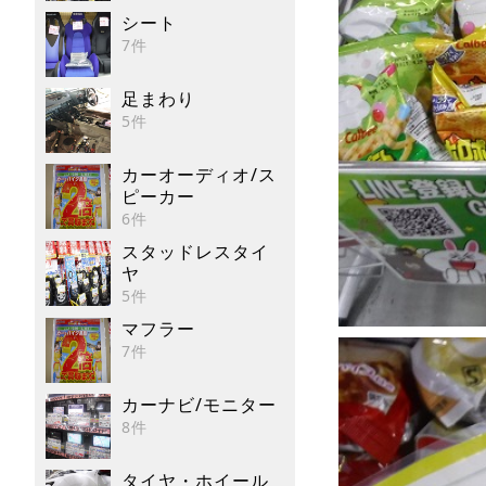
シート
7件
足まわり
5件
カーオーディオ/ス
ピーカー
6件
スタッドレスタイ
ヤ
5件
マフラー
7件
カーナビ/モニター
8件
タイヤ・ホイール