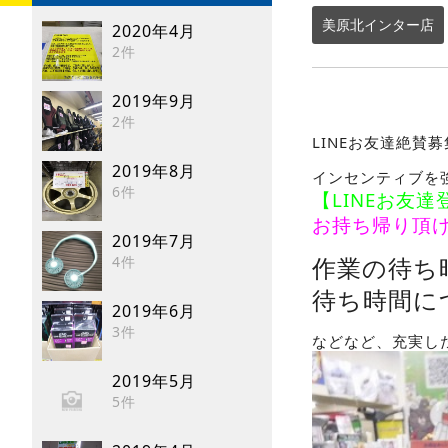
美原北インター店
2020年4月
2件
2019年9月
2件
LINEお友達絶賛
2019年8月
インセンティブを
6件
【LINEお友達
お持ち帰り頂
2019年7月
作業の待ち
4件
待ち時間に
2019年6月
3件
などなど、充実し
2019年5月
5件