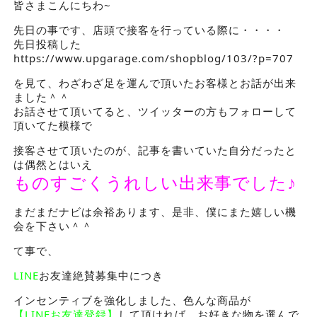
皆さまこんにちわ~
先日の事です、店頭で接客を行っている際に・・・・
先日投稿した
https://www.upgarage.com/shopblog/103/?p=707
を見て、わざわざ足を運んで頂いたお客様とお話が出来
ました＾＾
お話させて頂いてると、ツイッターの方もフォローして
頂いてた模様で
接客させて頂いたのが、記事を書いていた自分だったと
は偶然とはいえ
ものすごくうれしい出来事でした♪
まだまだナビは余裕あります、是非、僕にまた嬉しい機
会を下さい＾＾
て事で、
LINE
お友達絶賛募集中につき
インセンティブを強化しました、色んな商品が
【LINEお友達登録】
して頂ければ、お好きな物を選んで