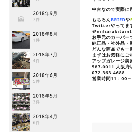
中古なので実際に座っ
2018年9月
7件
もちろん
BRIED
や
Twitterやってます
＠miharakit
2018年8月
お手元のカーパー
1件
純正品・社外品・
どんな商品でも一
2018年7月
まずはお気軽にご相
4件
アップガレージ美
587-0011 大阪
072-363-4688
2018年6月
営業時間11：00～
5件
2018年5月
3件
2018年4月
6件