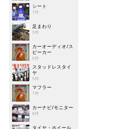
シート
7件
足まわり
5件
カーオーディオ/ス
ピーカー
6件
スタッドレスタイ
ヤ
5件
マフラー
7件
カーナビ/モニター
8件
タイヤ・ホイール