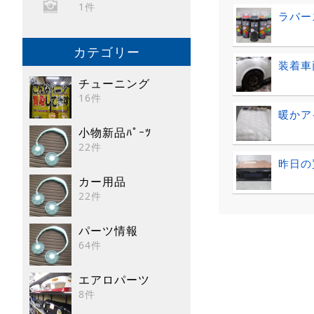
1件
ラバー
カテゴリー
装着車
チューニング
16件
暖かア
小物新品ﾊﾟｰﾂ
22件
昨日の買取
カー用品
22件
パーツ情報
64件
エアロパーツ
8件