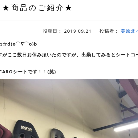
★商品のご紹介★
投稿日：
2019.09.21
投稿者：
美原北
d(o⌒∇⌒o)b
すがここ数日お休み頂いたのですが、出勤してみるとシートコ
CAROシートです！！(笑)