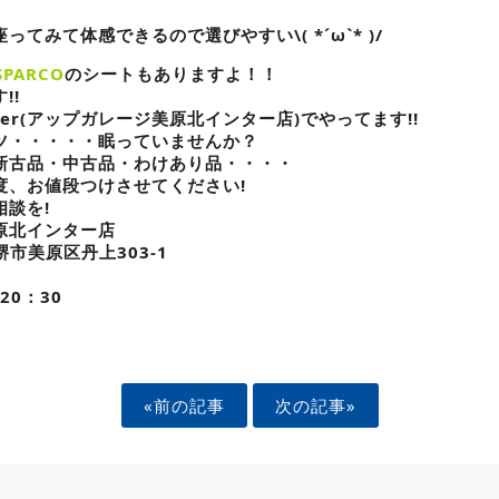
てみて体感できるので選びやすい\( *´ω`* )/
SPARCO
のシートもありますよ！！
!!
ainter(アップガレージ美原北インター店)でやってます!!
ツ・・・・・眠っていませんか？
新古品・中古品・わけあり品・・・・
度、お値段つけさせてください!
談を!
原北インター店
府堺市美原区丹上303-1
20：30
«前の記事
次の記事»