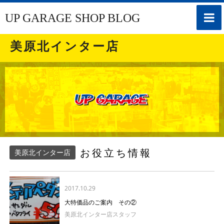
toggle
UP GARAGE SHOP BLOG
naviga
美原北インター店
お役立ち情報
美原北インター店
2017.10.29
大特価品のご案内 その②
美原北インター店スタッフ