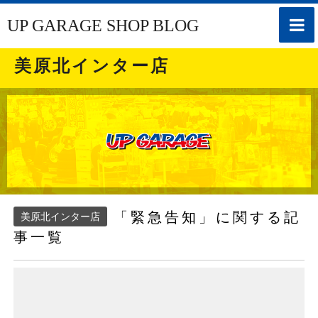
toggle
UP GARAGE SHOP BLOG
naviga
美原北インター店
「緊急告知」に関する記
美原北インター店
事一覧