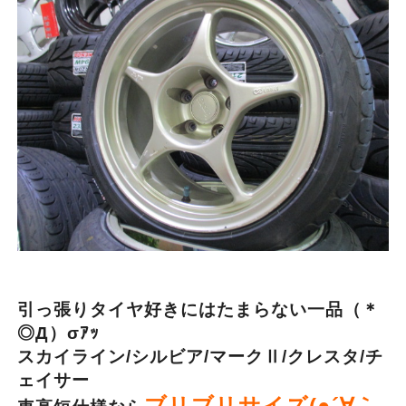
引っ張りタイヤ好きにはたまらない一品（＊
◎Д）σｱｯ
スカイライン/シルビア/マークⅡ/クレスタ/チ
ェイサー
ブリブリサイズ(●´∀｀