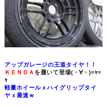
アップガレージの王道タイヤ！！
ＫＥＮＤＡ
を履いて登場(・∀・)=ｬ=
ｬ
軽量ホイールｘハイグリップタイ
ヤｘ最速ｗ