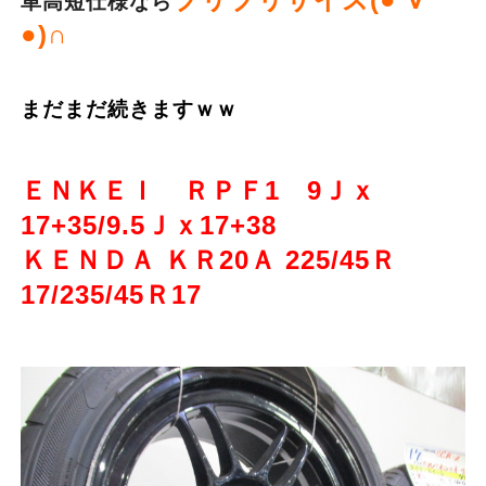
車高短仕様なら
●)∩
まだまだ続きますｗｗ
ＥＮＫＥＩ ＲＰＦ1 9Ｊｘ
17+35/9.5Ｊｘ17+38
ＫＥＮＤＡ ＫＲ20Ａ 225/45Ｒ
17/235/45Ｒ17