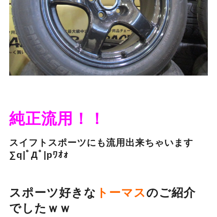
純正流用！！
スイフトスポーツにも流用出来ちゃいます
∑q|ﾟДﾟ|pﾜｵｫ
スポーツ好きな
トーマス
のご紹介
でしたｗｗ