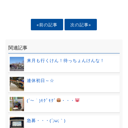
«前の記事
次の記事»
関連記事
来月も行くけん！待っちょんけんな！
連休初日～☆
(´～｀)ﾓｸﾞﾓｸﾞ
・・・
急募・・・(´;ω;｀)