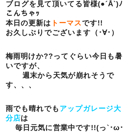
ブログを見て頂いてる皆様(●´Å`)ﾉ
こんちゃｯ
本日の更新は
トーマス
です!!
お久しぶりでございます（･∀･）
梅雨明けか??ってぐらい今日も暑
いですが、
週末から天気が崩れそうで
す、、、
雨でも晴れでも
アップガレージ大
分店
は
毎日元気に営業中です!!(っ`･ω･