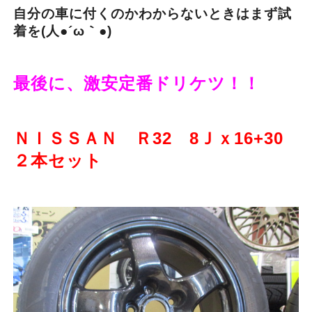
自分の車に付くのかわからないときはまず試
着を(人●´ω｀●)
最後に、激安定番ドリケツ！！
ＮＩＳＳＡＮ Ｒ32 8Ｊｘ16+30
２本セット