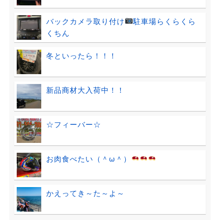
バックカメラ取り付け
駐車場らくらくら
くちん
冬といったら！！！
新品商材大入荷中！！
☆フィーバー☆
お肉食べたい（＾ω＾）
かえってき～た～よ～