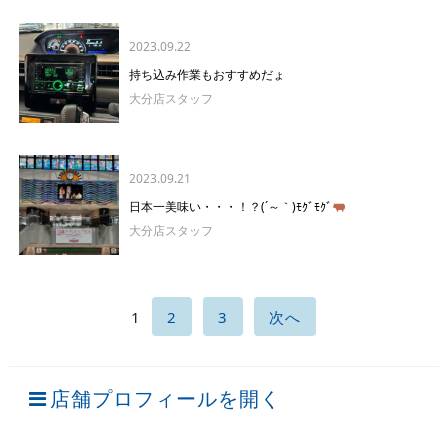
2023.09.22
持ち込み作業もおすすめだょ
大分店スタッフ
2023.09.21
日本一美味い・・・！？(´～｀)ﾓｸﾞﾓｸﾞ
大分店スタッフ
1
2
3
次へ
店舗プロフィールを開く