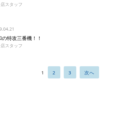
分店スタッフ
9.04.21
和の特攻三番機！！
分店スタッフ
1
2
3
次へ