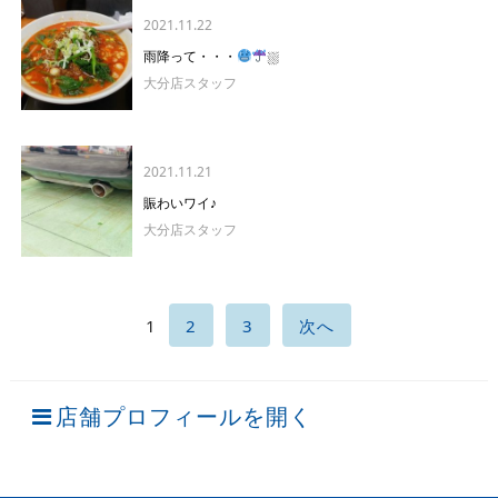
2021.11.22
雨降って・・・
⛆
大分店スタッフ
2021.11.21
賑わいワイ♪
大分店スタッフ
1
2
3
次へ
店舗プロフィールを開く