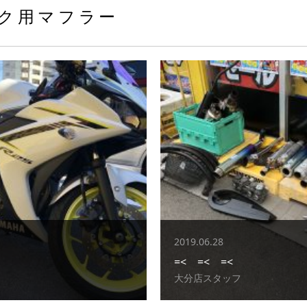
ク用マフラー
2019.06.28
=< =< =<
大分店スタッフ