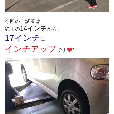
今回のご試着は
14インチ
純正の
から、
17インチ
に
インチアップ
です
”