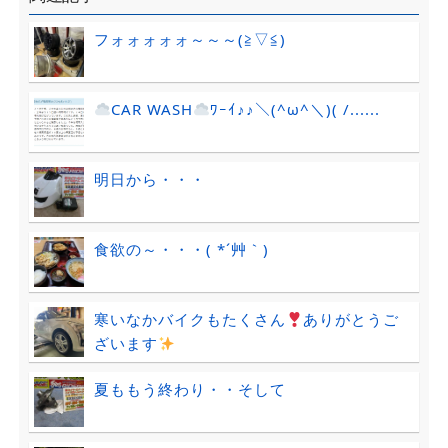
フォォォォォ～～～(≧▽≦)
CAR WASH
ﾜｰｲ♪♪＼(^ω^＼)( /......
明日から・・・
食欲の～・・・( *´艸｀)
寒いなかバイクもたくさん
ありがとうご
ざいます
夏ももう終わり・・そして