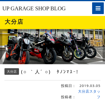
toggle
UP GARAGE SHOP BLOG
naviga
大分店
(○ ｀人´ ○) ﾀﾉﾝﾏｽｰ!
大分店
投稿日：
2019.03.05
大分店スタッ
投稿者：
フ