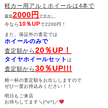
軽カー用アルミホイールは4本で
2000円
最低
ですが、
10％UP
今なら
で2200円！
また、保証外の査定では
ホイールのみで
20％UP！
査定額から
タイヤホイールセット
は
30％UP!!!
査定額から
精一杯の査定額をお出ししますので
ぜひ一度お持込みください！！
明日もご来店
お待ちしてます＼(^o^)／