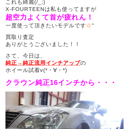
これも綺麗(/_;)
X-FOURTEENは私も使ってますが
超空力よくて首が疲れん！
一度使って頂きたいモデルです
☆
”
買取り査定
ありがとうございました！！
さて、今日は、
純正→純正流用インチアップ
の
ホイール試着v(*・∀・*)
クラウン純正16インチから・・・