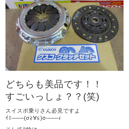
どちらも美品です！！
すごいっしょ？？(笑)
スイスポ乗りさん必見ですよ
ｲｴ───(σ≧∀≦)σ───ｨ