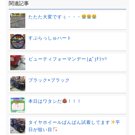
関連記事
たたた大変ですぅ・・・
すぷらっしゅハート
ビューティフォーマンデー|дﾟ)ﾁﾗｯ♡
ブラック×ブラック
本日はワタシだ
！！！
タイヤホイールばんばん試着してます
平
日が狙い目