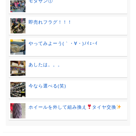
モタサン①
即売れフラグ！！！
やってみよーう(｀・∀・)ﾉｲｪｰｲ
あしたは。。。
今なら選べる(笑)
ホイールを外して組み換え
タイヤ交換