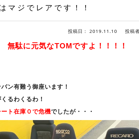
はマジでレアです！！
投稿日：
2019.11.10
投稿
無駄に元気なTOMですよ！！！！
わ！
！
ンバン有難う御座います！
がくるわくるわ！
シート在庫０で危機
でしたが・・・