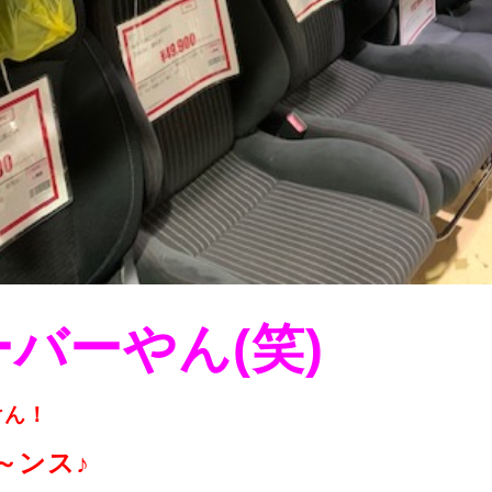
バーやん(笑)
けん！
～ンス♪