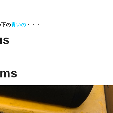
？
の下の
青いの
・・・
us
e
ems