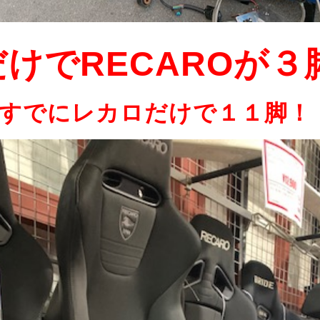
けでRECAROが３脚
すでにレカロだけで１１脚！