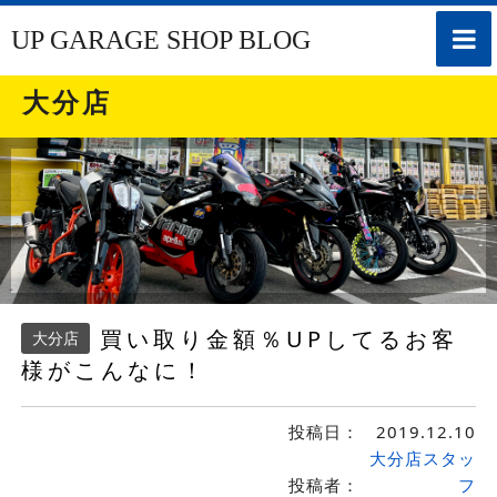
toggle
UP GARAGE SHOP BLOG
naviga
大分店
買い取り金額％UPしてるお客
大分店
様がこんなに！
投稿日：
2019.12.10
大分店スタッ
投稿者：
フ