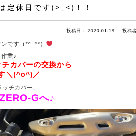
は定休日です(>_<)！！
投稿日：
2020.01.13
投稿
です（*^_^*）
作業♪
ッチカバーの交換から
＼(^o^)／
クラッチカバー、
ERO-Gへ♪