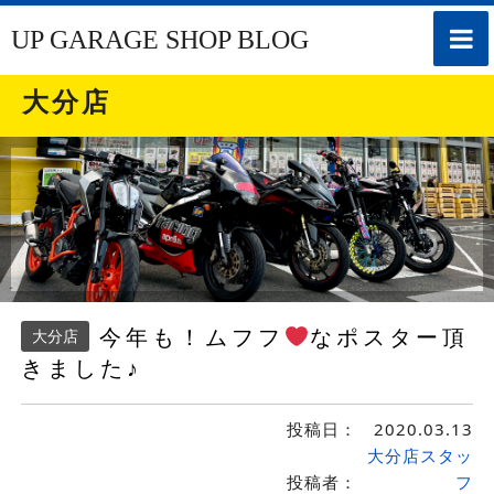
toggle
UP GARAGE SHOP BLOG
naviga
大分店
今年も！ムフフ
なポスター頂
大分店
きました♪
投稿日：
2020.03.13
大分店スタッ
投稿者：
フ