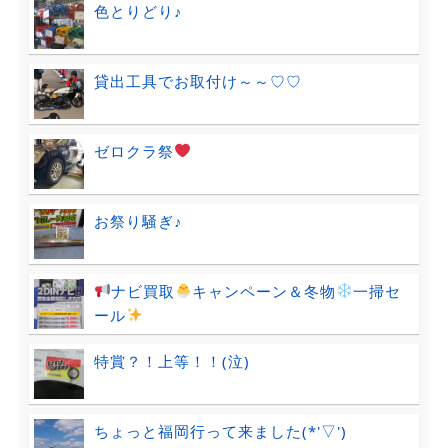
色とりどり♪
貸出工具でお取付け～～♡♡
ゼロクラ祭
お祭り騒ぎ♪
ナビ買取
キャンペーン＆冬物
一掃セ
ール
特賞？！上等！！(泣)
ちょっと福岡行って来ました(*'▽')