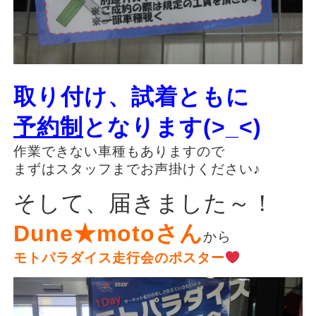
取り付け、試着ともに
予約制
となります(>_<)
作業できない車種もありますので
まずはスタッフまでお声掛けください♪
そして、届きました～！
Dune★motoさん
から
モトパラダイス走行会のポスター