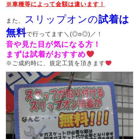
※車種等によって金額は違います！
スリップオンの
試着は
また、
無料
で行ってます＼(◎o◎)／！
音や見た目が気になる方！
まずは試着がおすすめ
※ご成約時に、規定工賃を頂きます