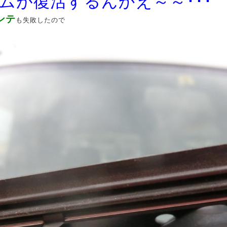
ムが復活するんかえ～～･･･
ンテ
も失敗したので