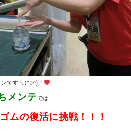
です＼(^o^)／
ちメンテ
では
ゴムの復活に挑戦！！！