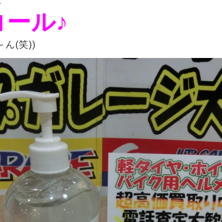
は
コール♪
ん(笑))