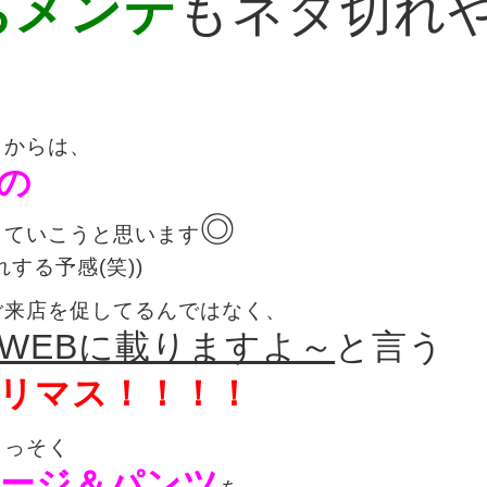
ちメンテ
もネタ切れ
！
日からは、
の
◎
していこうと思います
する予感(笑))
ご来店を促してるんではなく、
WEBに載りますよ～
と言う
リマス！！！！
さっそく
ージ＆パンツ