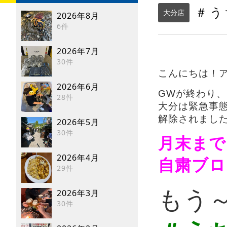
＃う
大分店
2026年8月
6件
2026年7月
30件
こんにちは！アン
2026年6月
GWが終わり、
28件
大分は緊急事
解除されましたね
2026年5月
30件
月末まで
2026年4月
自粛ブロ
29件
もう
2026年3月
30件