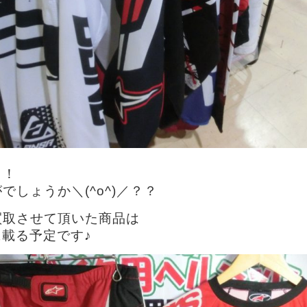
！！
でしょうか＼(^o^)／？？
買取させて頂いた商品は
に載る予定です♪