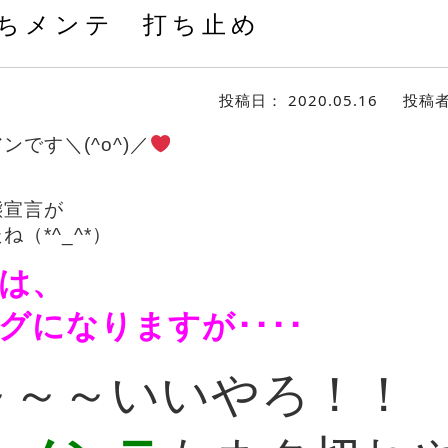
ちメンテ 打ち止め
投稿日：
2020.05.16
投稿
です＼(^o^)／
態宣言が
（*^_^*）
は、
グになりますが････
～～～いいやろ！！