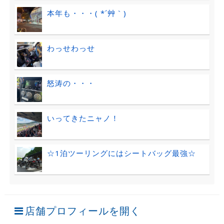
本年も・・・( *´艸｀)
わっせわっせ
怒涛の・・・
いってきたニャノ！
☆1泊ツーリングにはシートバッグ最強☆
店舗プロフィールを開く