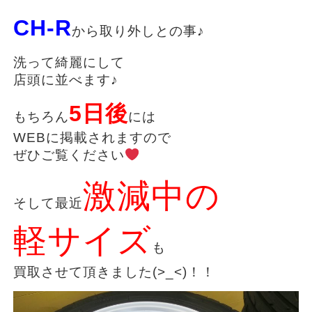
CH-R
から取り外しとの事♪
洗って綺麗にして
店頭に並べます♪
5日後
もちろん
には
WEBに掲載されますので
ぜひご覧ください
激減中の
そして最近
軽サイズ
も
買取させて頂きました(>_<)！！