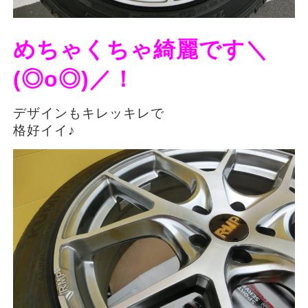
めちゃくちゃ綺麗です＼
(◎o◎)／！
デザインもキレッキレで
格好イイ♪