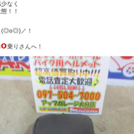
感少なく
状態！！
じ
(◎o◎)／！
m
o
乗りさんへ！