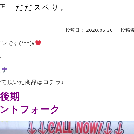
店 だだスベり。
投稿日：
2020.05.30
投稿
です(*^^)v
･･･
ら
た
せて頂いた商品はコチラ♪
後期
ントフォーク