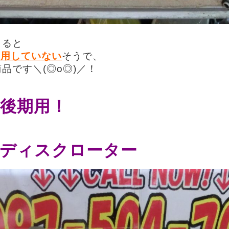
よると
使用していない
そうで、
品です＼(◎o◎)／！
も
後期用！
ディスクローター