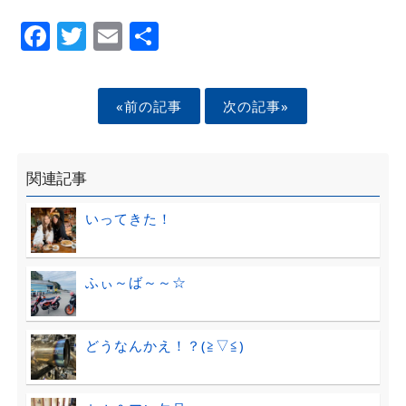
Facebook
Twitter
Email
Share
«前の記事
次の記事»
関連記事
いってきた！
ふぃ～ば～～☆
どうなんかえ！？(≧▽≦)