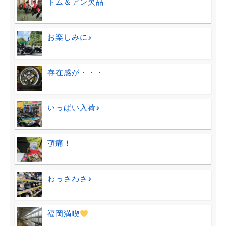
トム＆アン欠品
お楽しみに♪
存在感が・・・
いっぱい入荷♪
顎痛！
わっさわさ♪
福岡満喫