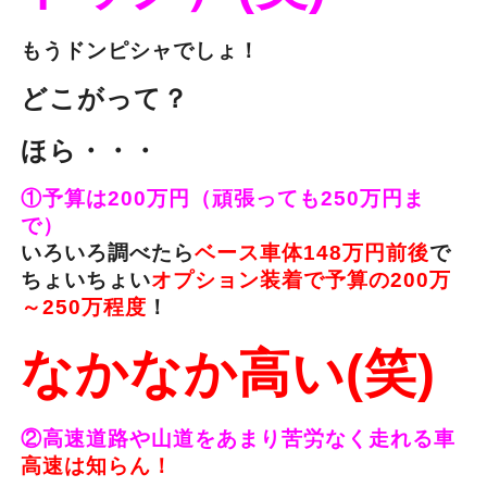
もうドンピシャでしょ！
どこがって？
ほら・・・
①予算は200万円（頑張っても250万円ま
で）
いろいろ調べたら
ベース車体148万円前後
で
ちょいちょい
オプション装着で予算の200万
～250万程度
！
なかなか高い(笑)
②高速道路や山道をあまり苦労なく走れる車
高速は知らん！