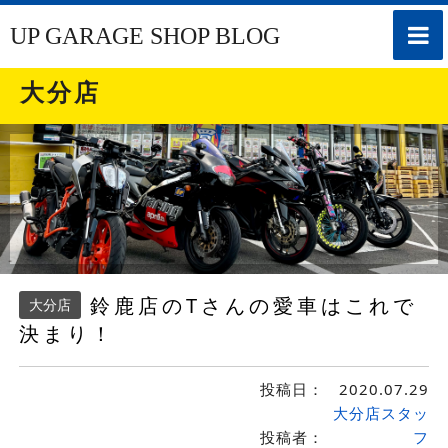
toggle
UP GARAGE SHOP BLOG
naviga
大分店
鈴鹿店のTさんの愛車はこれで
大分店
決まり！
投稿日：
2020.07.29
大分店スタッ
投稿者：
フ