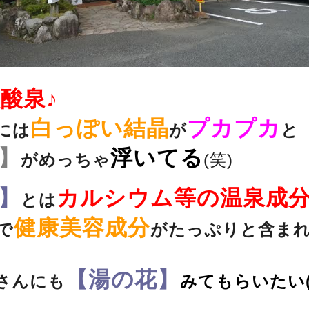
酸泉♪
白っぽい結晶
プカプカ
には
が
と
】
浮いてる
がめっちゃ
(笑)
】
カルシウム等の温泉成
とは
健康美容成分
で
がたっぷりと含ま
【湯の花】
さんにも
みてもらいたい