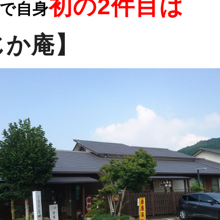
初
の2
件目は
で自身
じか庵】