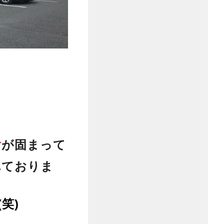
分
が固まって
れておりま
(笑)