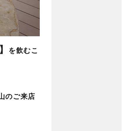
】
を飲むこ
山のご来店