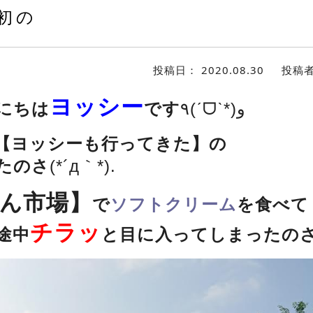
初の
投稿日：
2020.08.30
投稿
ヨッシー
にちは
です
٩(ˊᗜˋ*)و
【ヨッシーも行ってきた】の
たのさ
(*´д｀*).
ん市場】
で
ソフトクリーム
を食べて
チラッ
途中
と目に入ってしまったの