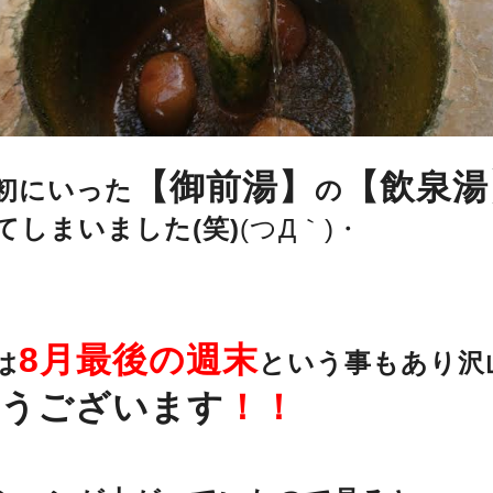
【御前湯】
【飲泉湯
初にいった
の
てしまいました(笑)
(つД｀)・
8月最後の週末
は
という事もあり沢
うございます
！！