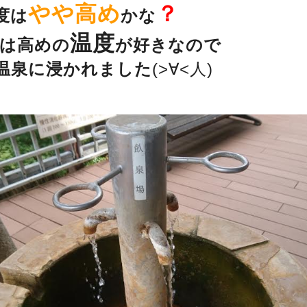
やや高め
？
度は
かな
温度
は高めの
が好きなので
温泉に浸かれました
(>∀<人)