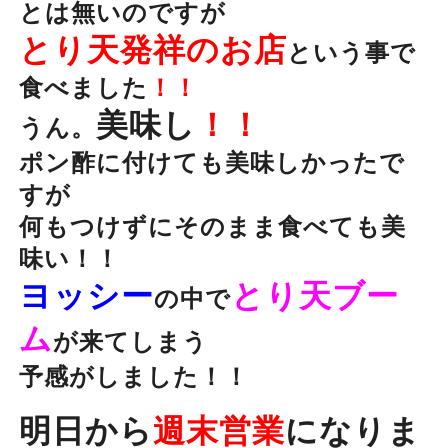
とは無いのですが
とり天発祥のお店
という事で
食べました
！！
美味し
！！
うん。
ポン酢に付けても美味しかったで
すが
何もつけずにそのまま食べても美
味い！！
ヨッシー
とり天ブー
の中で
ム
が来てしまう
予感がしました！！
明日か
ら
週末営業
になりま