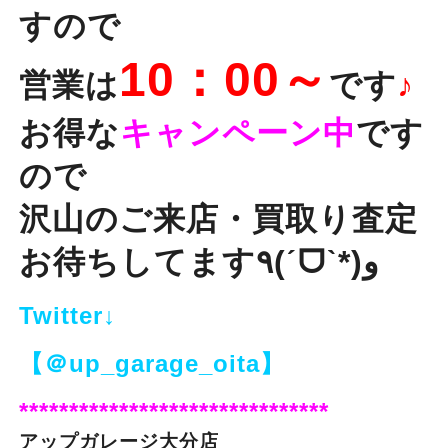
すので
10：00～
営業は
です
♪
お得な
キャンペーン中
です
ので
沢山のご来店・買取り査定
お待ちしてます
٩(ˊᗜˋ*)و
Twitter↓
【＠up_garage_oita】
*******************************
アップガレージ大分店