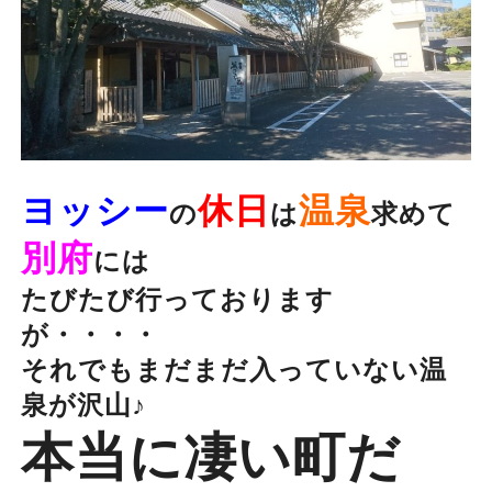
ヨッシー
休日
温泉
の
は
求めて
別府
には
たびたび行っております
が・・・・
それでもまだまだ入っていない温
泉が沢山♪
本当に凄い町だ