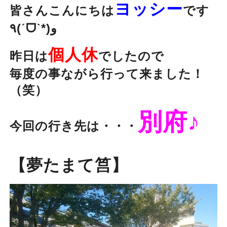
ヨッシー
皆さんこんにちは
です
٩(ˊᗜˋ*)و
個人休
昨日は
でしたので
毎度の事ながら
行って来ました！
（笑）
別府♪
今回の行き先は・・・
【
夢たまて筥
】