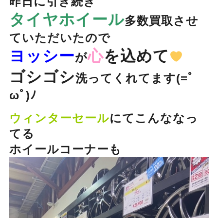
昨日に引き続き
タイヤホイール
多数買取させ
ていただいたので
ヨッシー
心
を込めて
が
ゴシゴシ
洗ってくれてます(=ﾟ
ωﾟ)ﾉ
ウィンターセール
にてこんななっ
てる
ホイールコーナーも