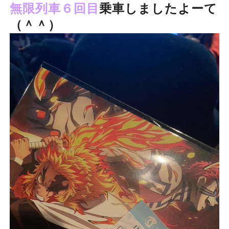
無限列車
６回目
乗車しましたよーて
（＾＾）