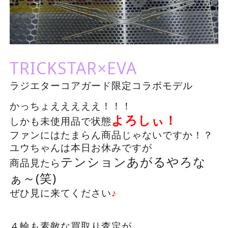
TRICKSTAR×EVA
ラジエターコアガード限定コラボモデル
かっちょえええええ！！！
よろしぃ！
しかも未使用品で状態
ファンにはたまらん商品じゃないですか！？
ユウちゃんは本日お休みですが
テンションあがるやろな
商品見たら
ぁ～(笑)
ぜひ見に来てください
♪
４輪も素敵な買取り査定が