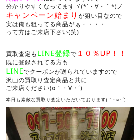
分かりやすくなってますヾ(*´・∀・｀*)ノ
キャンペーン始まり
が狙い目なので
実は俺も狙ってる商品がぁ・・・・
って方はご来店下さい(笑)
LINE登録
１０％UP！！
買取査定も
で
既に登録されてる方も
LINE
でクーポンが送られていますので
沢山の買取り査定商品と共に
ご来店ください(o｀・∀・´)
本日も素敵な買取り査定いただいております(｀･ω･´)ゞ