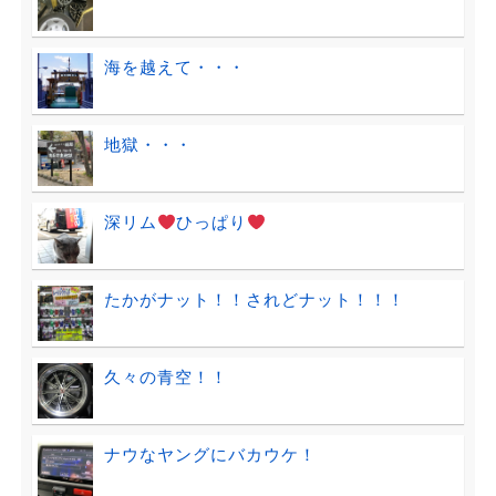
海を越えて・・・
地獄・・・
深リム
ひっぱり
たかがナット！！されどナット！！！
久々の青空！！
ナウなヤングにバカウケ！