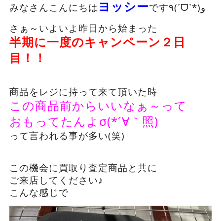
ヨッシー
みなさんこんにちは
です٩(ˊᗜˋ*)و
さぁ～いよいよ昨日から始まった
半期に一度のキャンペーン２日
目！！
商品をレジに持って来て頂いた時
この商品前からいいなぁ～って
おもってたんよσ(*´∀｀照)
って言われる事が多い(笑)
この機会に買取り査定商品と共に
ご来店してください♪
こんな感じで