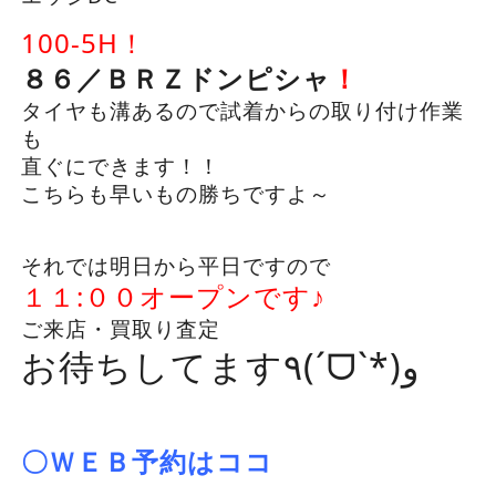
100-5H！
８６／ＢＲＺドンピシャ
！
タイヤも溝あるので試着からの取り付け作業
も
直ぐにできます！！
こちらも早いもの勝ちですよ～
それでは明日から平日ですので
１１:００オープンです♪
ご来店・買取り査定
お待ちしてます٩(ˊᗜˋ*)و
〇ＷＥＢ予約はココ