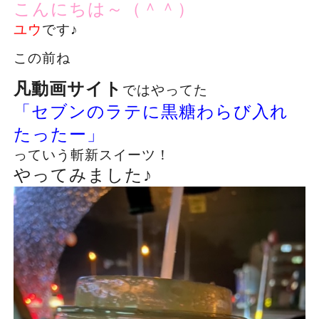
こんにちは～（＾＾）
ユウ
です♪
この前ね
凡動画サイト
ではやってた
「セブンのラテに黒糖わらび入れ
たったー」
っていう斬新スイーツ！
やってみました♪