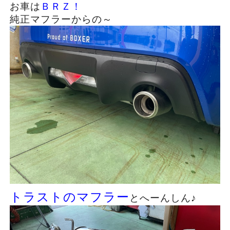
お車は
ＢＲＺ！
純正マフラーからの～
トラストのマフラー
とへーんしん♪