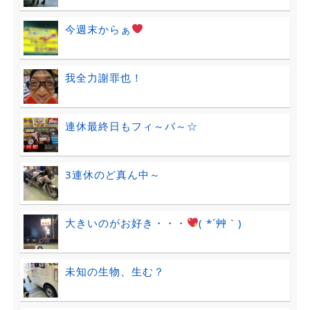
今週末からぁ
我全力謝罪也！
連休最終日もフィ～バ～☆
3連休のど真ん中～
大きいのがお好き・・・
( *´艸｀)
未知の生物、生む？