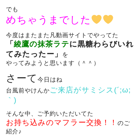
でも
めちゃうまでした
今度はまたまた凡動画サイトでやってた
「
綾鷹の抹茶ラテ
に黒糖わらびいれ
てみたったー」
を
やってみようと思います（＾＾）
さーて
今日はね
ご来店がサミシス(´;ω;
台風前やけんか
｀)
そんな中、ご予約いただいてた
お持ち込みのマフラー交換！！
のご
紹介♪