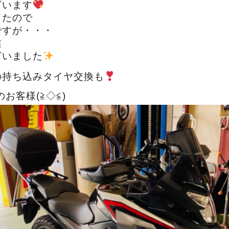
ざいます
てたので
ですが・・・
業
ざいました
の持ち込みタイヤ交換も
のお客様(≧◇≦)