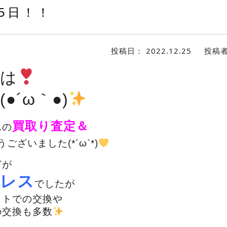
5日！！
投稿日：
2022.12.25
投稿
は
●´ω｀●)
買取り査定＆
んの
ございました(*´ω`*)
どが
レス
でしたが
ットでの交換や
の交換も多数