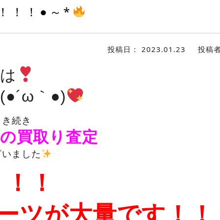
！！！●～*
投稿日：
2023.01.23
投稿
は
●´ω｀●)
引き続き
の買取り査定
ざいました
！！！
パーツが大量です！！