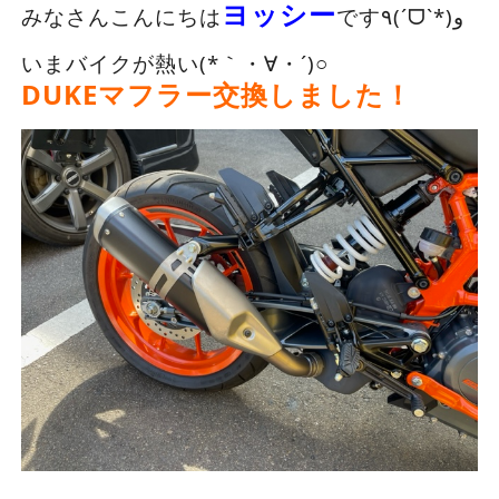
ヨッシー
みなさんこんにちは
です٩(ˊᗜˋ*)و
いまバイクが熱い(*｀・∀・´)○
DUKEマフラー交換しました！